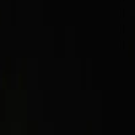
AI w firmie – co musi z
zują, że korzystają
), lepiej dać im jasne zasady, niż udawa
, na jakich zasadach i jakie dane nigdy nie mogą trafić d
P to zwykle 2–4 strony. Poniżej znajdziesz jej strukturę i c