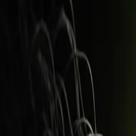
2. Lista zatwierdzonych narzędzi
Z jakich narzędzi można korzystać (np. firmowy ChatGPT 
3. Zasady dotyczące danych
Serce dokumentu. Jasno wypisane,
jakie dane nigdy nie tr
kod z konfiguracją.
4. Zasady jakości i odpowiedzialności
Człowiek zawsze weryfikuje wynik AI; pracownik odpowia
5. Zgodność i role
Kto odpowiada za politykę, jak zgłaszać wątpliwości, pow