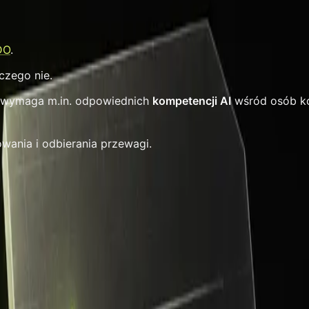
DO
.
czego nie.
 wymaga m.in. odpowiednich
kompetencji AI
wśród osób ko
wania i odbierania przewagi.
tyka AI
go dotyczy (jakie narzędzia AI) i po co powstała.