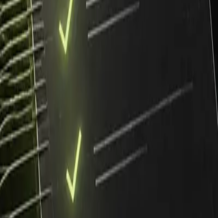
rto domknąć.
, gdzie realnie są luki
– inaczej stworzysz dokument oderwa
ęki – pokaże Twoje najsłabsze obszary (widoczność, dane,
firmy.