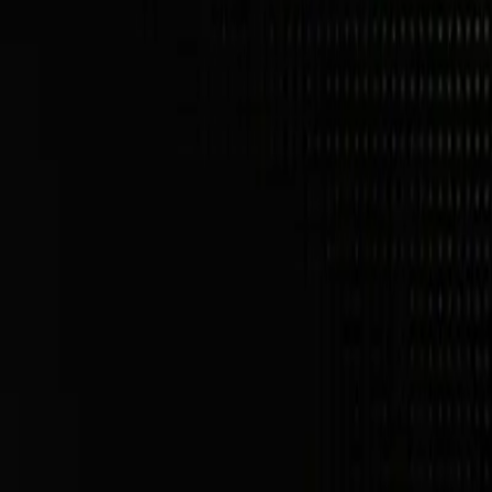
gdy prywatnych
.
inansowe, medyczne, tajemnice przedsiębiorstwa, hasła,
anych przez AI tam, gdzie to wymagane.
I Act.