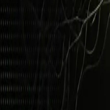
Czy mała firma potrzebuje polityki AI?
Tak. Skala nie ma znaczenia – jeśli pracownicy korzystają 
Ile stron powinna mieć polityka AI?
Dla MŚP zwykle 2–4 strony. Ma być czytana i stosowana, a
Czy polityka AI wystarczy, żeby być 
To ważny element, ale nie jedyny. AI Act wymaga też m
ocenić, co dokładnie Cię dotyczy.
Źródła