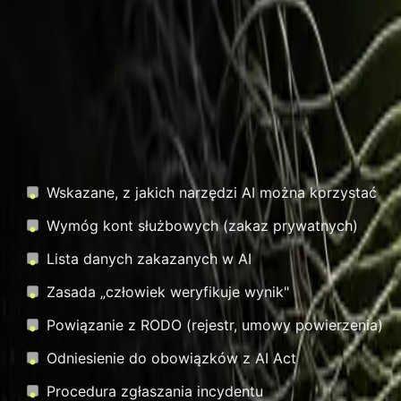
6. Reakcja na incydent
Co zrobić, gdy dane jednak trafią do AI – komu zgłosić i 
Checklista: czy Twoja polity
Wskazane, z jakich narzędzi AI można korzystać
Wymóg kont służbowych (zakaz prywatnych)
Lista danych zakazanych w AI
Zasada „człowiek weryfikuje wynik"
Powiązanie z RODO (rejestr, umowy powierzenia)
Odniesienie do obowiązków z AI Act
Procedura zgłaszania incydentu