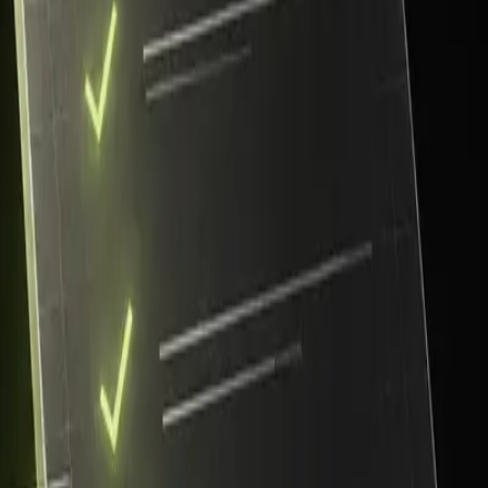
Team, Copilot) i na jakich kontach –
tylko służbowych, ni
afiają do AI
: dane osobowe klientów i pracowników, dane f
da za to, co publikuje/wysyła; oznaczanie treści generow
iązanie z RODO (rejestr czynności, umowy powierzenia) i A