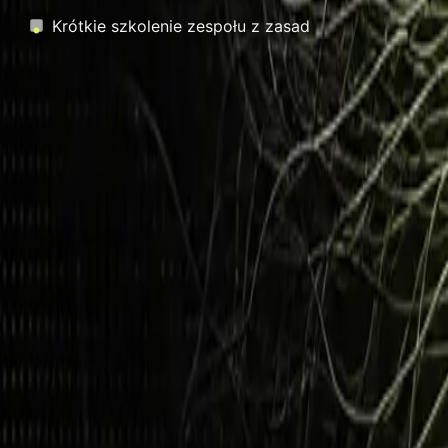
Krótkie szkolenie zespołu z zasad
Jeśli odhaczyłeś mniej niż połowę – masz lukę, którą wa
Od czego zacząć
Nie pisz polityki „od zera i na wyczucie". Najpierw
sprawdź
Krok 0: zrób
bezpłatny audyt AI
.
13 pytań, wynik od r
napiszesz politykę, która faktycznie pasuje do Twojej 
Najczęstsze pytania