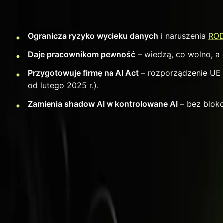
Po co firmie polityka AI
Ogranicza ryzyko wycieku danych
i naruszenia
RO
Daje pracownikom pewność
– wiedzą, co wolno, a 
Przygotowuje firmę na AI Act
– rozporządzenie UE
od lutego 2025 r.).
Zamienia shadow AI w kontrolowane AI
– bez bloko
Co musi zawierać dobra poli
1. Zakres i cel
Kogo dotyczy (wszyscy pracownicy, współpracownicy), cze