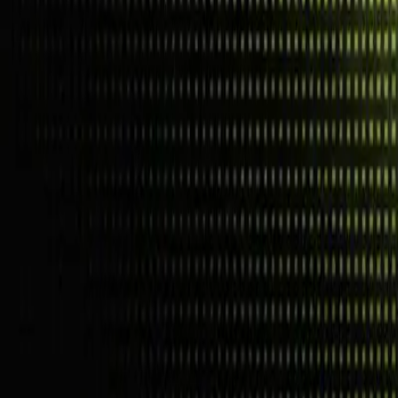
awierać (wzór i
ć, że problemu nie ma.
Polityka korzystania z AI
to krótki,
o narzędzi AI.
hecklistę.