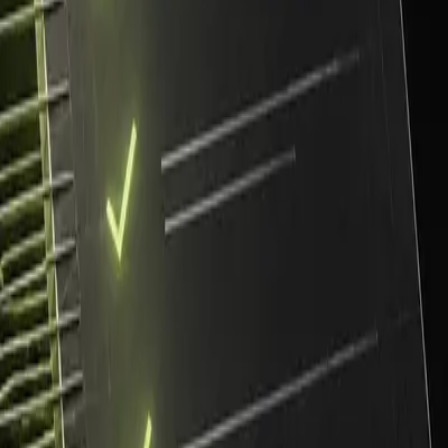
w jakim czasie.
ka AI jest kompletna?