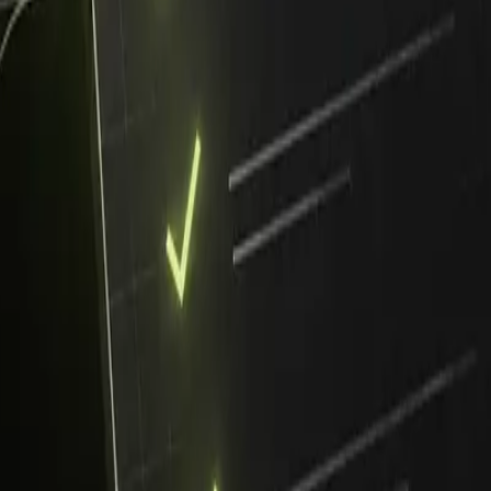
z AI, ryzyko wycieku i naruszenia RODO istnieje niezależnie
 nie leżeć w segregatorze – im prostsza, tym lepiej.
zgodnym z AI Act?
.in. kompetencji AI wśród pracowników i – w zależności 