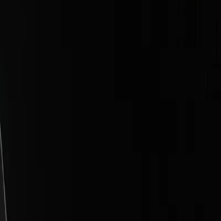
ny od tego, co dzieje się w firmie.
 RODO, AI Act, świadomość zespołu). Na tej podstawie