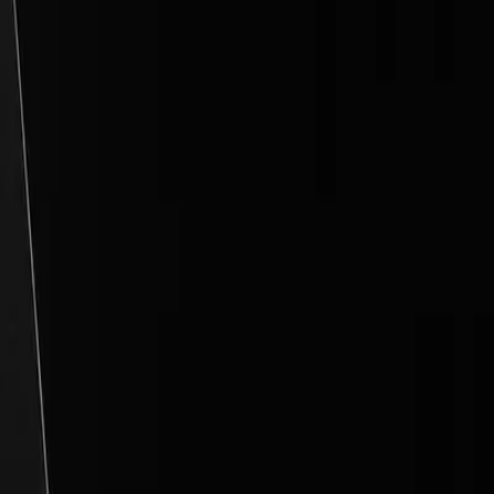
 od wielkości firmy.
od zastosowań – dodatkowych obowiązków. Audyt pomoże